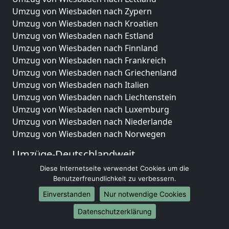
Umzug von Wiesbaden nach Zypern
Umzug von Wiesbaden nach Kroatien
Umzug von Wiesbaden nach Estland
Umzug von Wiesbaden nach Finnland
Umzug von Wiesbaden nach Frankreich
Umzug von Wiesbaden nach Griechenland
Umzug von Wiesbaden nach Italien
Umzug von Wiesbaden nach Liechtenstein
Umzug von Wiesbaden nach Luxemburg
Umzug von Wiesbaden nach Niederlande
Umzug von Wiesbaden nach Norwegen
Umzüge-Deutschlandweit
Diese Internetseite verwendet Cookies um die
Umzug von Wiesbaden nach Berlin
Benutzerfreundlichkeit zu verbessern.
Umzug von Wiesbaden nach Hamburg
Umzug von Wiesbaden nach München
Einverstanden
Nur notwendige Cookies
Umzug von Wiesbaden nach Köln
Datenschutzerklärung
Umzug von Wiesbaden nach Frankfurt am Main