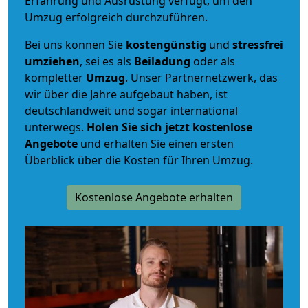
Erfahrung und Ausrüstung verfügt, um den
Umzug erfolgreich durchzuführen.
Bei uns können Sie
kostengünstig
und
stressfrei
umziehen
, sei es als
Beiladung
oder als
kompletter
Umzug
. Unser Partnernetzwerk, das
wir über die Jahre aufgebaut haben, ist
deutschlandweit und sogar international
unterwegs.
Holen Sie sich jetzt kostenlose
Angebote
und erhalten Sie einen ersten
Überblick über die Kosten für Ihren Umzug.
Kostenlose Angebote erhalten