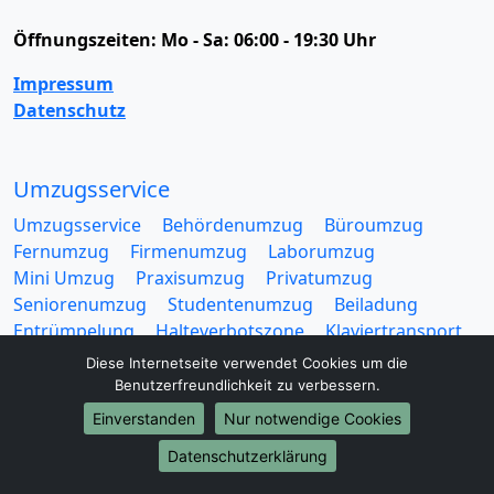
Öffnungszeiten:
Mo - Sa: 06:00 - 19:30 Uhr
Impressum
Datenschutz
Umzugsservice
Umzugsservice
Behördenumzug
Büroumzug
Fernumzug
Firmenumzug
Laborumzug
Mini Umzug
Praxisumzug
Privatumzug
Seniorenumzug
Studentenumzug
Beiladung
Entrümpelung
Halteverbotszone
Klaviertransport
Möbellift
Haushaltsauflösung
Möbeltaxi
Diese Internetseite verwendet Cookies um die
Möbelmitfahrzentrale
Umzugskartons
Benutzerfreundlichkeit zu verbessern.
Einverstanden
Nur notwendige Cookies
Datenschutzerklärung