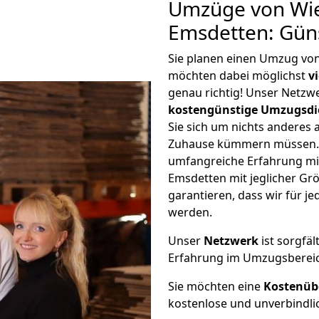
Umzüge von Wi
Emsdetten: Gün
Sie planen einen Umzug vo
möchten dabei möglichst
v
genau richtig! Unser Netzw
kostengünstige Umzugsdi
Sie sich um nichts anderes 
Zuhause kümmern müssen. W
umfangreiche Erfahrung m
Emsdetten mit jeglicher G
garantieren, dass wir für j
werden.
Unser
Netzwerk
ist sorgfäl
Erfahrung im Umzugsberei
Sie möchten eine
Kostenüb
kostenlose und unverbindli