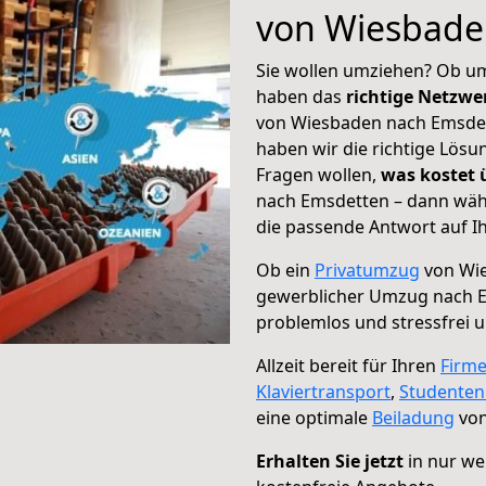
von Wiesbade
Sie wollen umziehen? Ob um
haben das
richtige Netzw
von Wiesbaden nach Emsdett
haben wir die richtige Lösu
Fragen wollen,
was kostet
nach Emsdetten – dann wähl
die passende Antwort auf Ih
Ob ein
Privatumzug
von Wie
gewerblicher Umzug nach 
problemlos und stressfrei 
Allzeit bereit für Ihren
Firm
Klaviertransport
,
Studente
eine optimale
Beiladung
von
Erhalten Sie jetzt
in nur we