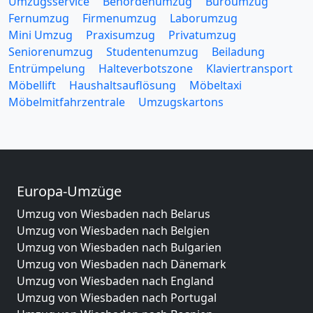
Umzugsservice
Behördenumzug
Büroumzug
Fernumzug
Firmenumzug
Laborumzug
Mini Umzug
Praxisumzug
Privatumzug
Seniorenumzug
Studentenumzug
Beiladung
Entrümpelung
Halteverbotszone
Klaviertransport
Möbellift
Haushaltsauflösung
Möbeltaxi
Möbelmitfahrzentrale
Umzugskartons
Europa-Umzüge
Umzug von Wiesbaden nach Belarus
Umzug von Wiesbaden nach Belgien
Umzug von Wiesbaden nach Bulgarien
Umzug von Wiesbaden nach Dänemark
Umzug von Wiesbaden nach England
Umzug von Wiesbaden nach Portugal