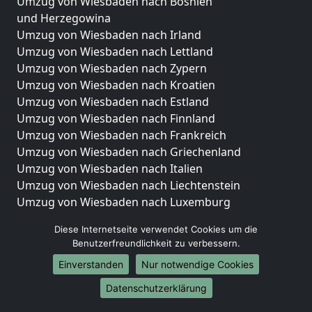
Umzug von Wiesbaden nach Bosnien
und Herzegowina
Umzug von Wiesbaden nach Irland
Umzug von Wiesbaden nach Lettland
Umzug von Wiesbaden nach Zypern
Umzug von Wiesbaden nach Kroatien
Umzug von Wiesbaden nach Estland
Umzug von Wiesbaden nach Finnland
Umzug von Wiesbaden nach Frankreich
Umzug von Wiesbaden nach Griechenland
Umzug von Wiesbaden nach Italien
Umzug von Wiesbaden nach Liechtenstein
Umzug von Wiesbaden nach Luxemburg
Umzug von Wiesbaden nach Niederlande
Diese Internetseite verwendet Cookies um die
Umzug von Wiesbaden nach Norwegen
Benutzerfreundlichkeit zu verbessern.
Umzüge-Deutschlandweit
Einverstanden
Nur notwendige Cookies
Umzug von Wiesbaden nach Berlin
Datenschutzerklärung
Umzug von Wiesbaden nach Hamburg