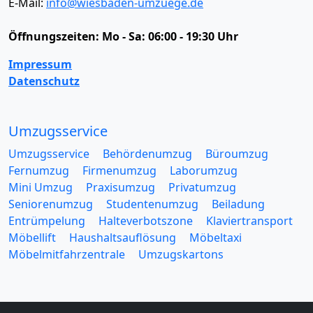
E-Mail:
info@wiesbaden-umzuege.de
Öffnungszeiten:
Mo - Sa: 06:00 - 19:30 Uhr
Impressum
Datenschutz
Umzugsservice
Umzugsservice
Behördenumzug
Büroumzug
Fernumzug
Firmenumzug
Laborumzug
Mini Umzug
Praxisumzug
Privatumzug
Seniorenumzug
Studentenumzug
Beiladung
Entrümpelung
Halteverbotszone
Klaviertransport
Möbellift
Haushaltsauflösung
Möbeltaxi
Möbelmitfahrzentrale
Umzugskartons