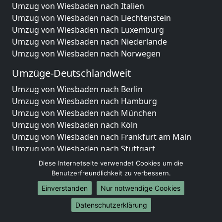
Umzug von Wiesbaden nach Italien
Umzug von Wiesbaden nach Liechtenstein
Umzug von Wiesbaden nach Luxemburg
Umzug von Wiesbaden nach Niederlande
Umzug von Wiesbaden nach Norwegen
Umzüge-Deutschlandweit
Umzug von Wiesbaden nach Berlin
Umzug von Wiesbaden nach Hamburg
Umzug von Wiesbaden nach München
Umzug von Wiesbaden nach Köln
Umzug von Wiesbaden nach Frankfurt am Main
Umzug von Wiesbaden nach Stuttgart
Umzug von Wiesbaden nach Düsseldorf
Diese Internetseite verwendet Cookies um die
Umzug von Wiesbaden nach Leipzig
Benutzerfreundlichkeit zu verbessern.
Umzug von Wiesbaden nach Dortmund
Einverstanden
Nur notwendige Cookies
Umzug von Wiesbaden nach Essen
Datenschutzerklärung
Umzug von Wiesbaden nach Bremen
Umzug von Wiesbaden nach Dresden