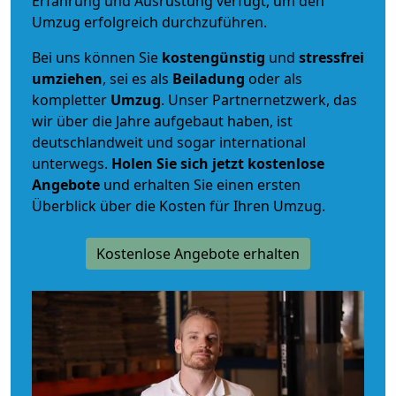
Erfahrung und Ausrüstung verfügt, um den
Umzug erfolgreich durchzuführen.
Bei uns können Sie
kostengünstig
und
stressfrei
umziehen
, sei es als
Beiladung
oder als
kompletter
Umzug
. Unser Partnernetzwerk, das
wir über die Jahre aufgebaut haben, ist
deutschlandweit und sogar international
unterwegs.
Holen Sie sich jetzt kostenlose
Angebote
und erhalten Sie einen ersten
Überblick über die Kosten für Ihren Umzug.
Kostenlose Angebote erhalten