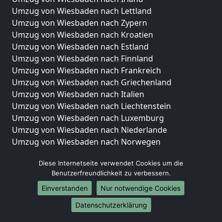
Umzug von Wiesbaden nach Lettland
Umzug von Wiesbaden nach Zypern
Umzug von Wiesbaden nach Kroatien
Umzug von Wiesbaden nach Estland
Umzug von Wiesbaden nach Finnland
Umzug von Wiesbaden nach Frankreich
Umzug von Wiesbaden nach Griechenland
Umzug von Wiesbaden nach Italien
Umzug von Wiesbaden nach Liechtenstein
Umzug von Wiesbaden nach Luxemburg
Umzug von Wiesbaden nach Niederlande
Umzug von Wiesbaden nach Norwegen
Umzüge-Deutschlandweit
Diese Internetseite verwendet Cookies um die
Benutzerfreundlichkeit zu verbessern.
Umzug von Wiesbaden nach Berlin
Umzug von Wiesbaden nach Hamburg
Einverstanden
Nur notwendige Cookies
Umzug von Wiesbaden nach München
Datenschutzerklärung
Umzug von Wiesbaden nach Köln