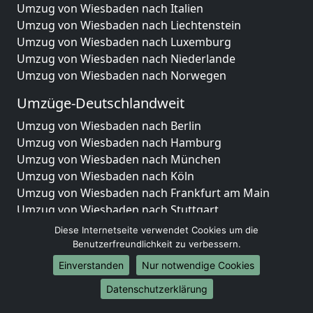
Umzug von Wiesbaden nach Italien
Umzug von Wiesbaden nach Liechtenstein
Umzug von Wiesbaden nach Luxemburg
Umzug von Wiesbaden nach Niederlande
Umzug von Wiesbaden nach Norwegen
Umzüge-Deutschlandweit
Umzug von Wiesbaden nach Berlin
Umzug von Wiesbaden nach Hamburg
Umzug von Wiesbaden nach München
Umzug von Wiesbaden nach Köln
Umzug von Wiesbaden nach Frankfurt am Main
Umzug von Wiesbaden nach Stuttgart
Umzug von Wiesbaden nach Düsseldorf
Diese Internetseite verwendet Cookies um die
Umzug von Wiesbaden nach Leipzig
Benutzerfreundlichkeit zu verbessern.
Umzug von Wiesbaden nach Dortmund
Einverstanden
Nur notwendige Cookies
Umzug von Wiesbaden nach Essen
Datenschutzerklärung
Umzug von Wiesbaden nach Bremen
Umzug von Wiesbaden nach Dresden