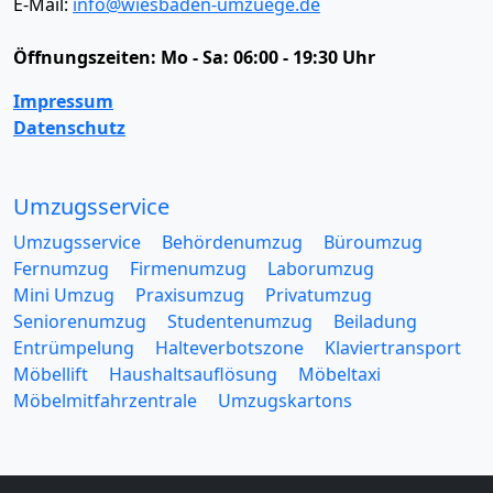
E-Mail:
info@wiesbaden-umzuege.de
Öffnungszeiten:
Mo - Sa: 06:00 - 19:30 Uhr
Impressum
Datenschutz
Umzugsservice
Umzugsservice
Behördenumzug
Büroumzug
Fernumzug
Firmenumzug
Laborumzug
Mini Umzug
Praxisumzug
Privatumzug
Seniorenumzug
Studentenumzug
Beiladung
Entrümpelung
Halteverbotszone
Klaviertransport
Möbellift
Haushaltsauflösung
Möbeltaxi
Möbelmitfahrzentrale
Umzugskartons