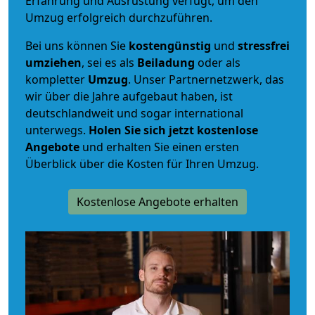
Erfahrung und Ausrüstung verfügt, um den
Umzug erfolgreich durchzuführen.
Bei uns können Sie
kostengünstig
und
stressfrei
umziehen
, sei es als
Beiladung
oder als
kompletter
Umzug
. Unser Partnernetzwerk, das
wir über die Jahre aufgebaut haben, ist
deutschlandweit und sogar international
unterwegs.
Holen Sie sich jetzt kostenlose
Angebote
und erhalten Sie einen ersten
Überblick über die Kosten für Ihren Umzug.
Kostenlose Angebote erhalten