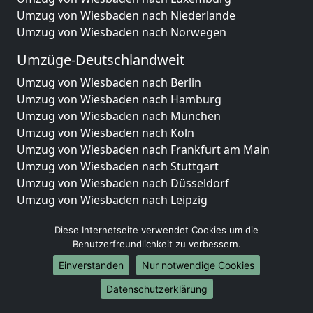
Umzug von Wiesbaden nach Niederlande
Umzug von Wiesbaden nach Norwegen
Umzüge-Deutschlandweit
Umzug von Wiesbaden nach Berlin
Umzug von Wiesbaden nach Hamburg
Umzug von Wiesbaden nach München
Umzug von Wiesbaden nach Köln
Umzug von Wiesbaden nach Frankfurt am Main
Umzug von Wiesbaden nach Stuttgart
Umzug von Wiesbaden nach Düsseldorf
Umzug von Wiesbaden nach Leipzig
Umzug von Wiesbaden nach Dortmund
Diese Internetseite verwendet Cookies um die
Umzug von Wiesbaden nach Essen
Benutzerfreundlichkeit zu verbessern.
Umzug von Wiesbaden nach Bremen
Umzug von Wiesbaden nach Dresden
Einverstanden
Nur notwendige Cookies
Umzug von Wiesbaden nach Hannover
Datenschutzerklärung
Umzug von Wiesbaden nach Nürnberg