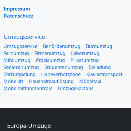
Impressum
Datenschutz
Umzugsservice
Umzugsservice
Behördenumzug
Büroumzug
Fernumzug
Firmenumzug
Laborumzug
Mini Umzug
Praxisumzug
Privatumzug
Seniorenumzug
Studentenumzug
Beiladung
Entrümpelung
Halteverbotszone
Klaviertransport
Möbellift
Haushaltsauflösung
Möbeltaxi
Möbelmitfahrzentrale
Umzugskartons
Europa-Umzüge