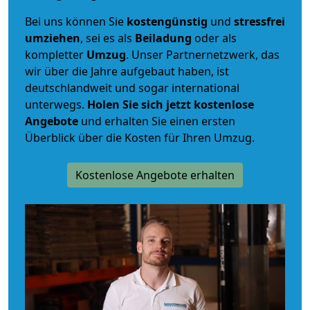
Bei uns können Sie
kostengünstig
und
stressfrei
umziehen
, sei es als
Beiladung
oder als
kompletter
Umzug
. Unser Partnernetzwerk, das
wir über die Jahre aufgebaut haben, ist
deutschlandweit und sogar international
unterwegs.
Holen Sie sich jetzt kostenlose
Angebote
und erhalten Sie einen ersten
Überblick über die Kosten für Ihren Umzug.
Kostenlose Angebote erhalten