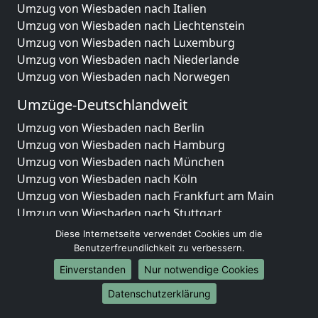
Umzug von Wiesbaden nach Italien
Umzug von Wiesbaden nach Liechtenstein
Umzug von Wiesbaden nach Luxemburg
Umzug von Wiesbaden nach Niederlande
Umzug von Wiesbaden nach Norwegen
Umzüge-Deutschlandweit
Umzug von Wiesbaden nach Berlin
Umzug von Wiesbaden nach Hamburg
Umzug von Wiesbaden nach München
Umzug von Wiesbaden nach Köln
Umzug von Wiesbaden nach Frankfurt am Main
Umzug von Wiesbaden nach Stuttgart
Umzug von Wiesbaden nach Düsseldorf
Diese Internetseite verwendet Cookies um die
Umzug von Wiesbaden nach Leipzig
Benutzerfreundlichkeit zu verbessern.
Umzug von Wiesbaden nach Dortmund
Einverstanden
Nur notwendige Cookies
Umzug von Wiesbaden nach Essen
Datenschutzerklärung
Umzug von Wiesbaden nach Bremen
Umzug von Wiesbaden nach Dresden