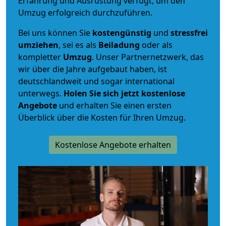
Erfahrung und Ausrüstung verfügt, um den
Umzug erfolgreich durchzuführen.
Bei uns können Sie
kostengünstig
und
stressfrei
umziehen
, sei es als
Beiladung
oder als
kompletter
Umzug
. Unser Partnernetzwerk, das
wir über die Jahre aufgebaut haben, ist
deutschlandweit und sogar international
unterwegs.
Holen Sie sich jetzt kostenlose
Angebote
und erhalten Sie einen ersten
Überblick über die Kosten für Ihren Umzug.
Kostenlose Angebote erhalten