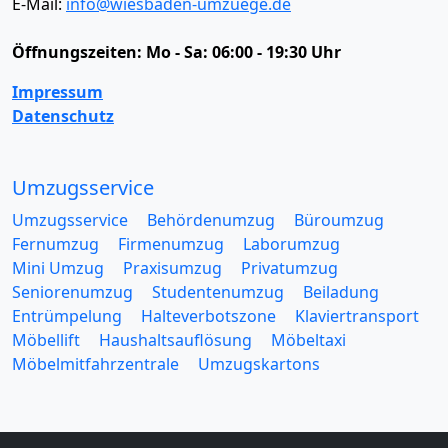
E-Mail:
info@wiesbaden-umzuege.de
Öffnungszeiten:
Mo - Sa: 06:00 - 19:30 Uhr
Impressum
Datenschutz
Umzugsservice
Umzugsservice
Behördenumzug
Büroumzug
Fernumzug
Firmenumzug
Laborumzug
Mini Umzug
Praxisumzug
Privatumzug
Seniorenumzug
Studentenumzug
Beiladung
Entrümpelung
Halteverbotszone
Klaviertransport
Möbellift
Haushaltsauflösung
Möbeltaxi
Möbelmitfahrzentrale
Umzugskartons