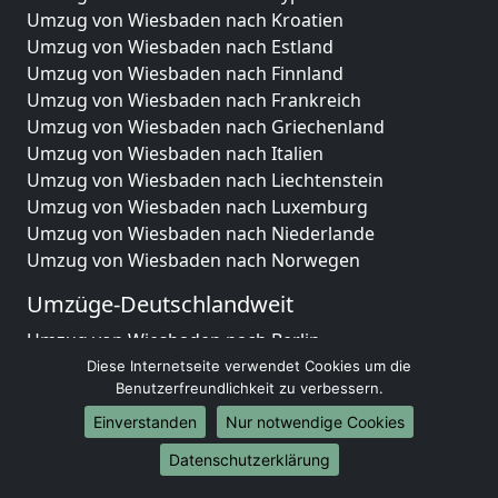
Umzug von Wiesbaden nach Kroatien
Umzug von Wiesbaden nach Estland
Umzug von Wiesbaden nach Finnland
Umzug von Wiesbaden nach Frankreich
Umzug von Wiesbaden nach Griechenland
Umzug von Wiesbaden nach Italien
Umzug von Wiesbaden nach Liechtenstein
Umzug von Wiesbaden nach Luxemburg
Umzug von Wiesbaden nach Niederlande
Umzug von Wiesbaden nach Norwegen
Umzüge-Deutschlandweit
Umzug von Wiesbaden nach Berlin
Umzug von Wiesbaden nach Hamburg
Diese Internetseite verwendet Cookies um die
Benutzerfreundlichkeit zu verbessern.
Umzug von Wiesbaden nach München
Umzug von Wiesbaden nach Köln
Einverstanden
Nur notwendige Cookies
Umzug von Wiesbaden nach Frankfurt am Main
Datenschutzerklärung
Umzug von Wiesbaden nach Stuttgart