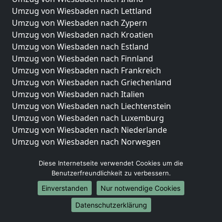
Umzug von Wiesbaden nach Lettland
Umzug von Wiesbaden nach Zypern
Umzug von Wiesbaden nach Kroatien
Umzug von Wiesbaden nach Estland
Umzug von Wiesbaden nach Finnland
Umzug von Wiesbaden nach Frankreich
Umzug von Wiesbaden nach Griechenland
Umzug von Wiesbaden nach Italien
Umzug von Wiesbaden nach Liechtenstein
Umzug von Wiesbaden nach Luxemburg
Umzug von Wiesbaden nach Niederlande
Umzug von Wiesbaden nach Norwegen
Umzüge-Deutschlandweit
Diese Internetseite verwendet Cookies um die
Benutzerfreundlichkeit zu verbessern.
Umzug von Wiesbaden nach Berlin
Umzug von Wiesbaden nach Hamburg
Einverstanden
Nur notwendige Cookies
Umzug von Wiesbaden nach München
Datenschutzerklärung
Umzug von Wiesbaden nach Köln