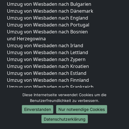
Umzug von Wiesbaden nach Bulgarien
Umzug von Wiesbaden nach Dänemark
Umzug von Wiesbaden nach England
Umzug von Wiesbaden nach Portugal
Umzug von Wiesbaden nach Bosnien
und Herzegowina
Umzug von Wiesbaden nach Irland
Umzug von Wiesbaden nach Lettland
Umzug von Wiesbaden nach Zypern
Umzug von Wiesbaden nach Kroatien
Umzug von Wiesbaden nach Estland
Umzug von Wiesbaden nach Finnland
Umzug von Wiesbaden nach Frankreich
Umzug von Wiesbaden nach Griechenland
Diese Internetseite verwendet Cookies um die
Umzug von Wiesbaden nach Italien
Benutzerfreundlichkeit zu verbessern.
Umzug von Wiesbaden nach Liechtenstein
Einverstanden
Nur notwendige Cookies
Umzug von Wiesbaden nach Luxemburg
Datenschutzerklärung
Umzug von Wiesbaden nach Niederlande
Umzug von Wiesbaden nach Norwegen