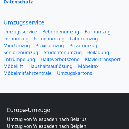
Datenschutz
Umzugsservice
Umzugsservice
Behördenumzug
Büroumzug
Fernumzug
Firmenumzug
Laborumzug
Mini Umzug
Praxisumzug
Privatumzug
Seniorenumzug
Studentenumzug
Beiladung
Entrümpelung
Halteverbotszone
Klaviertransport
Möbellift
Haushaltsauflösung
Möbeltaxi
Möbelmitfahrzentrale
Umzugskartons
Europa-Umzüge
Umzug von Wiesbaden nach Belarus
Umzug von Wiesbaden nach Belgien