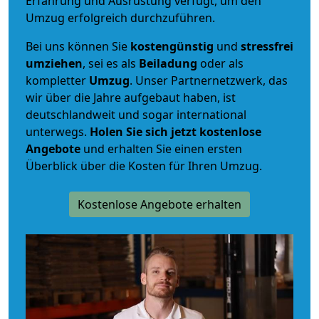
Erfahrung und Ausrüstung verfügt, um den
Umzug erfolgreich durchzuführen.
Bei uns können Sie
kostengünstig
und
stressfrei
umziehen
, sei es als
Beiladung
oder als
kompletter
Umzug
. Unser Partnernetzwerk, das
wir über die Jahre aufgebaut haben, ist
deutschlandweit und sogar international
unterwegs.
Holen Sie sich jetzt kostenlose
Angebote
und erhalten Sie einen ersten
Überblick über die Kosten für Ihren Umzug.
Kostenlose Angebote erhalten