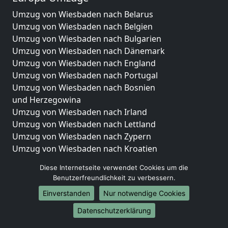
Umzug von Wiesbaden nach Belarus
Umzug von Wiesbaden nach Belgien
Umzug von Wiesbaden nach Bulgarien
Umzug von Wiesbaden nach Dänemark
Umzug von Wiesbaden nach England
Umzug von Wiesbaden nach Portugal
Umzug von Wiesbaden nach Bosnien
und Herzegowina
Umzug von Wiesbaden nach Irland
Umzug von Wiesbaden nach Lettland
Umzug von Wiesbaden nach Zypern
Umzug von Wiesbaden nach Kroatien
Umzug von Wiesbaden nach Estland
Diese Internetseite verwendet Cookies um die
Umzug von Wiesbaden nach Finnland
Benutzerfreundlichkeit zu verbessern.
Umzug von Wiesbaden nach Frankreich
Einverstanden
Nur notwendige Cookies
Umzug von Wiesbaden nach Griechenland
Umzug von Wiesbaden nach Italien
Datenschutzerklärung
Umzug von Wiesbaden nach Liechtenstein