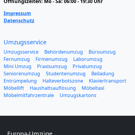
Öffnungszeiten:
Mo - Sa: 06:00 - 19:30 Uhr
Impressum
Datenschutz
Umzugsservice
Umzugsservice
Behördenumzug
Büroumzug
Fernumzug
Firmenumzug
Laborumzug
Mini Umzug
Praxisumzug
Privatumzug
Seniorenumzug
Studentenumzug
Beiladung
Entrümpelung
Halteverbotszone
Klaviertransport
Möbellift
Haushaltsauflösung
Möbeltaxi
Möbelmitfahrzentrale
Umzugskartons
Europa-Umzüge