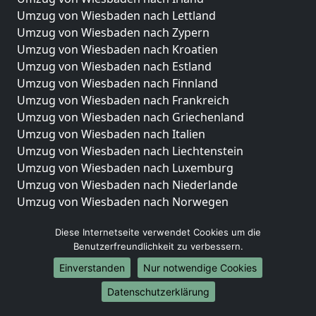
Umzug von Wiesbaden nach Lettland
Umzug von Wiesbaden nach Zypern
Umzug von Wiesbaden nach Kroatien
Umzug von Wiesbaden nach Estland
Umzug von Wiesbaden nach Finnland
Umzug von Wiesbaden nach Frankreich
Umzug von Wiesbaden nach Griechenland
Umzug von Wiesbaden nach Italien
Umzug von Wiesbaden nach Liechtenstein
Umzug von Wiesbaden nach Luxemburg
Umzug von Wiesbaden nach Niederlande
Umzug von Wiesbaden nach Norwegen
Umzüge-Deutschlandweit
Diese Internetseite verwendet Cookies um die
Benutzerfreundlichkeit zu verbessern.
Umzug von Wiesbaden nach Berlin
Umzug von Wiesbaden nach Hamburg
Einverstanden
Nur notwendige Cookies
Umzug von Wiesbaden nach München
Datenschutzerklärung
Umzug von Wiesbaden nach Köln