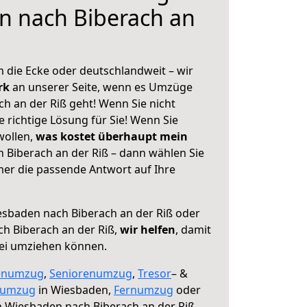
n nach Biberach an
 die Ecke oder deutschlandweit – wir
erk
an unserer Seite, wenn es Umzüge
h an der Riß geht! Wenn Sie nicht
e richtige Lösung für Sie! Wenn Sie
wollen,
was kostet überhaupt mein
Biberach an der Riß – dann wählen Sie
mer die passende Antwort auf Ihre
sbaden nach Biberach an der Riß oder
h Biberach an der Riß,
wir helfen
, damit
rei umziehen können.
enumzug
,
Seniorenumzug
,
Tresor
– &
numzug
in Wiesbaden,
Fernumzug
oder
 Wiesbaden nach Biberach an der Riß.