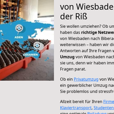
von Wiesbade
der Riß
Sie wollen umziehen? Ob um
haben das
richtige Netzw
von Wiesbaden nach Biberac
weiterwissen – haben wir di
Antworten auf Ihre Fragen 
Umzug
von Wiesbaden nach 
sie uns, denn wir haben im
Fragen parat.
Ob ein
Privatumzug
von Wie
ein gewerblicher Umzug nac
Sie problemlos und stressf
Allzeit bereit für Ihren
Firm
Klaviertransport
,
Studente
eine optimale
Beiladung
von