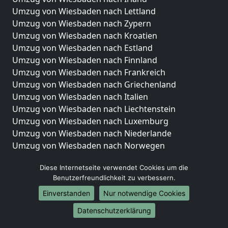
Umzug von Wiesbaden nach Lettland
Umzug von Wiesbaden nach Zypern
Umzug von Wiesbaden nach Kroatien
Umzug von Wiesbaden nach Estland
Umzug von Wiesbaden nach Finnland
Umzug von Wiesbaden nach Frankreich
Umzug von Wiesbaden nach Griechenland
Umzug von Wiesbaden nach Italien
Umzug von Wiesbaden nach Liechtenstein
Umzug von Wiesbaden nach Luxemburg
Umzug von Wiesbaden nach Niederlande
Umzug von Wiesbaden nach Norwegen
Umzüge-Deutschlandweit
Diese Internetseite verwendet Cookies um die
Benutzerfreundlichkeit zu verbessern.
Umzug von Wiesbaden nach Berlin
Umzug von Wiesbaden nach Hamburg
Einverstanden
Nur notwendige Cookies
Umzug von Wiesbaden nach München
Datenschutzerklärung
Umzug von Wiesbaden nach Köln