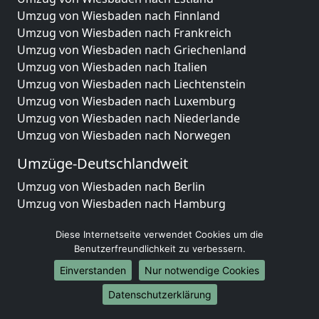
Umzug von Wiesbaden nach Finnland
Umzug von Wiesbaden nach Frankreich
Umzug von Wiesbaden nach Griechenland
Umzug von Wiesbaden nach Italien
Umzug von Wiesbaden nach Liechtenstein
Umzug von Wiesbaden nach Luxemburg
Umzug von Wiesbaden nach Niederlande
Umzug von Wiesbaden nach Norwegen
Umzüge-Deutschlandweit
Umzug von Wiesbaden nach Berlin
Umzug von Wiesbaden nach Hamburg
Umzug von Wiesbaden nach München
Diese Internetseite verwendet Cookies um die
Umzug von Wiesbaden nach Köln
Benutzerfreundlichkeit zu verbessern.
Umzug von Wiesbaden nach Frankfurt am Main
Umzug von Wiesbaden nach Stuttgart
Einverstanden
Nur notwendige Cookies
Umzug von Wiesbaden nach Düsseldorf
Datenschutzerklärung
Umzug von Wiesbaden nach Leipzig