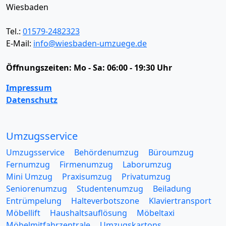
Wiesbaden
Tel.:
01579-2482323
E-Mail:
info@wiesbaden-umzuege.de
Öffnungszeiten:
Mo - Sa: 06:00 - 19:30 Uhr
Impressum
Datenschutz
Umzugsservice
Umzugsservice
Behördenumzug
Büroumzug
Fernumzug
Firmenumzug
Laborumzug
Mini Umzug
Praxisumzug
Privatumzug
Seniorenumzug
Studentenumzug
Beiladung
Entrümpelung
Halteverbotszone
Klaviertransport
Möbellift
Haushaltsauflösung
Möbeltaxi
Möbelmitfahrzentrale
Umzugskartons