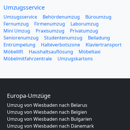
Umzugsservice
Umzugsservice
Behördenumzug
Büroumzug
Fernumzug
Firmenumzug
Laborumzug
Mini Umzug
Praxisumzug
Privatumzug
Seniorenumzug
Studentenumzug
Beiladung
Entrümpelung
Halteverbotszone
Klaviertransport
Möbellift
Haushaltsauflösung
Möbeltaxi
Möbelmitfahrzentrale
Umzugskartons
Europa-Umzüge
Umzug von Wiesbaden nach Belarus
Umzug von Wiesbaden nach Belgien
Umzug von Wiesbaden nach Bulgarien
Umzug von Wiesbaden nach Dänemark