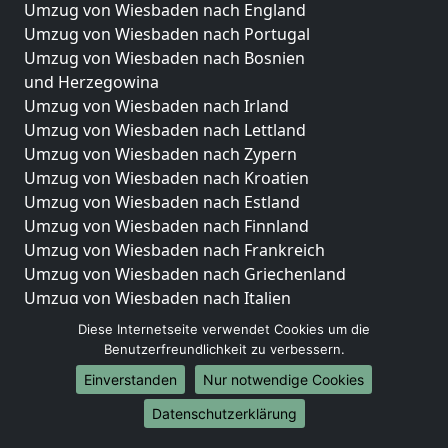
Umzug von Wiesbaden nach England
Umzug von Wiesbaden nach Portugal
Umzug von Wiesbaden nach Bosnien
und Herzegowina
Umzug von Wiesbaden nach Irland
Umzug von Wiesbaden nach Lettland
Umzug von Wiesbaden nach Zypern
Umzug von Wiesbaden nach Kroatien
Umzug von Wiesbaden nach Estland
Umzug von Wiesbaden nach Finnland
Umzug von Wiesbaden nach Frankreich
Umzug von Wiesbaden nach Griechenland
Umzug von Wiesbaden nach Italien
Umzug von Wiesbaden nach Liechtenstein
Diese Internetseite verwendet Cookies um die
Umzug von Wiesbaden nach Luxemburg
Benutzerfreundlichkeit zu verbessern.
Umzug von Wiesbaden nach Niederlande
Einverstanden
Nur notwendige Cookies
Umzug von Wiesbaden nach Norwegen
Datenschutzerklärung
Umzüge-Deutschlandweit