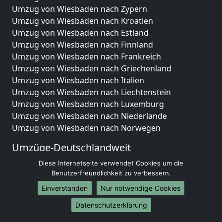
Umzug von Wiesbaden nach Zypern
Umzug von Wiesbaden nach Kroatien
Umzug von Wiesbaden nach Estland
Umzug von Wiesbaden nach Finnland
Umzug von Wiesbaden nach Frankreich
Umzug von Wiesbaden nach Griechenland
Umzug von Wiesbaden nach Italien
Umzug von Wiesbaden nach Liechtenstein
Umzug von Wiesbaden nach Luxemburg
Umzug von Wiesbaden nach Niederlande
Umzug von Wiesbaden nach Norwegen
Umzüge-Deutschlandweit
Umzug von Wiesbaden nach Berlin
Diese Internetseite verwendet Cookies um die
Benutzerfreundlichkeit zu verbessern.
Umzug von Wiesbaden nach Hamburg
Umzug von Wiesbaden nach München
Einverstanden
Nur notwendige Cookies
Umzug von Wiesbaden nach Köln
Datenschutzerklärung
Umzug von Wiesbaden nach Frankfurt am Main