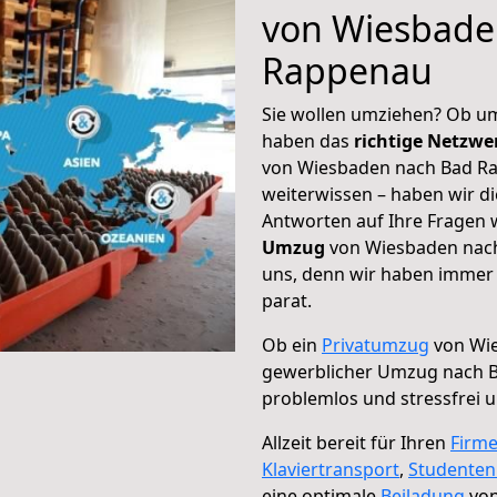
von Wiesbade
Rappenau
Sie wollen umziehen? Ob um
haben das
richtige Netzw
von Wiesbaden nach Bad Ra
weiterwissen – haben wir di
Antworten auf Ihre Fragen 
Umzug
von Wiesbaden nach
uns, denn wir haben immer 
parat.
Ob ein
Privatumzug
von Wie
gewerblicher Umzug nach 
problemlos und stressfrei 
Allzeit bereit für Ihren
Firm
Klaviertransport
,
Studente
eine optimale
Beiladung
von