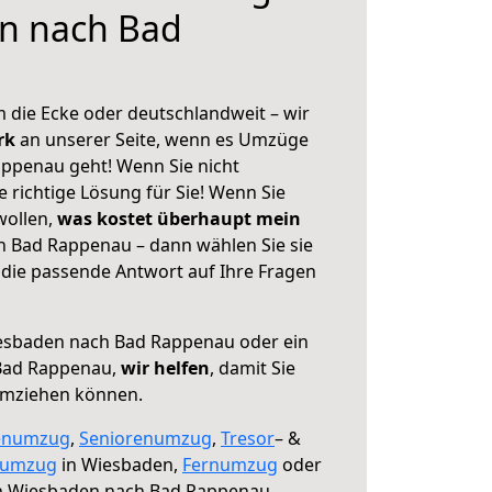
n nach Bad
 die Ecke oder deutschlandweit – wir
erk
an unserer Seite, wenn es Umzüge
ppenau geht! Wenn Sie nicht
e richtige Lösung für Sie! Wenn Sie
wollen,
was kostet überhaupt mein
 Bad Rappenau – dann wählen Sie sie
die passende Antwort auf Ihre Fragen
sbaden nach Bad Rappenau oder ein
Bad Rappenau,
wir helfen
, damit Sie
umziehen können.
enumzug
,
Seniorenumzug
,
Tresor
– &
numzug
in Wiesbaden,
Fernumzug
oder
 Wiesbaden nach Bad Rappenau.