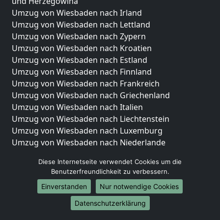
und Herzegowina
Umzug von Wiesbaden nach Irland
Umzug von Wiesbaden nach Lettland
Umzug von Wiesbaden nach Zypern
Umzug von Wiesbaden nach Kroatien
Umzug von Wiesbaden nach Estland
Umzug von Wiesbaden nach Finnland
Umzug von Wiesbaden nach Frankreich
Umzug von Wiesbaden nach Griechenland
Umzug von Wiesbaden nach Italien
Umzug von Wiesbaden nach Liechtenstein
Umzug von Wiesbaden nach Luxemburg
Umzug von Wiesbaden nach Niederlande
Umzug von Wiesbaden nach Norwegen
Diese Internetseite verwendet Cookies um die
Umzüge-Deutschlandweit
Benutzerfreundlichkeit zu verbessern.
Einverstanden
Nur notwendige Cookies
Umzug von Wiesbaden nach Berlin
Umzug von Wiesbaden nach Hamburg
Datenschutzerklärung
Umzug von Wiesbaden nach München