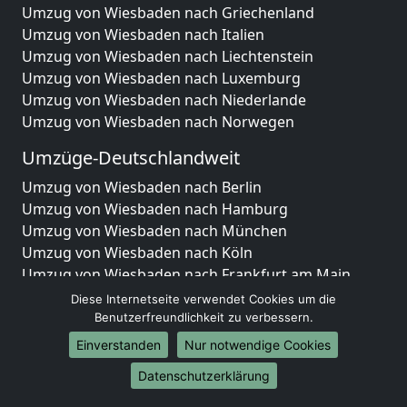
Umzug von Wiesbaden nach Griechenland
Umzug von Wiesbaden nach Italien
Umzug von Wiesbaden nach Liechtenstein
Umzug von Wiesbaden nach Luxemburg
Umzug von Wiesbaden nach Niederlande
Umzug von Wiesbaden nach Norwegen
Umzüge-Deutschlandweit
Umzug von Wiesbaden nach Berlin
Umzug von Wiesbaden nach Hamburg
Umzug von Wiesbaden nach München
Umzug von Wiesbaden nach Köln
Umzug von Wiesbaden nach Frankfurt am Main
Umzug von Wiesbaden nach Stuttgart
Diese Internetseite verwendet Cookies um die
Umzug von Wiesbaden nach Düsseldorf
Benutzerfreundlichkeit zu verbessern.
Umzug von Wiesbaden nach Leipzig
Einverstanden
Nur notwendige Cookies
Umzug von Wiesbaden nach Dortmund
Datenschutzerklärung
Umzug von Wiesbaden nach Essen
Umzug von Wiesbaden nach Bremen