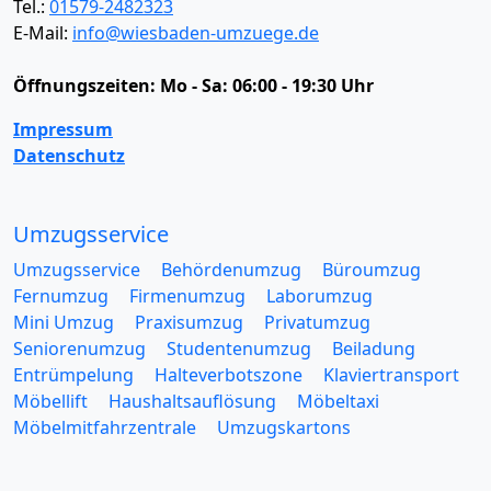
Tel.:
01579-2482323
E-Mail:
info@wiesbaden-umzuege.de
Öffnungszeiten:
Mo - Sa: 06:00 - 19:30 Uhr
Impressum
Datenschutz
Umzugsservice
Umzugsservice
Behördenumzug
Büroumzug
Fernumzug
Firmenumzug
Laborumzug
Mini Umzug
Praxisumzug
Privatumzug
Seniorenumzug
Studentenumzug
Beiladung
Entrümpelung
Halteverbotszone
Klaviertransport
Möbellift
Haushaltsauflösung
Möbeltaxi
Möbelmitfahrzentrale
Umzugskartons