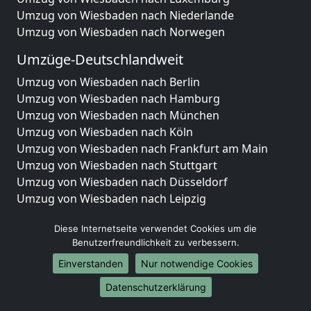
Umzug von Wiesbaden nach Niederlande
Umzug von Wiesbaden nach Norwegen
Umzüge-Deutschlandweit
Umzug von Wiesbaden nach Berlin
Umzug von Wiesbaden nach Hamburg
Umzug von Wiesbaden nach München
Umzug von Wiesbaden nach Köln
Umzug von Wiesbaden nach Frankfurt am Main
Umzug von Wiesbaden nach Stuttgart
Umzug von Wiesbaden nach Düsseldorf
Umzug von Wiesbaden nach Leipzig
Umzug von Wiesbaden nach Dortmund
Diese Internetseite verwendet Cookies um die
Umzug von Wiesbaden nach Essen
Benutzerfreundlichkeit zu verbessern.
Umzug von Wiesbaden nach Bremen
Umzug von Wiesbaden nach Dresden
Einverstanden
Nur notwendige Cookies
Umzug von Wiesbaden nach Hannover
Datenschutzerklärung
Umzug von Wiesbaden nach Nürnberg