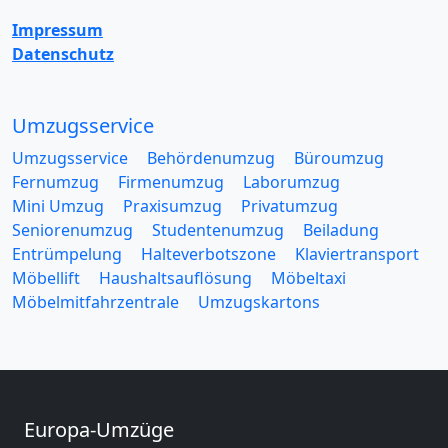
Impressum
Datenschutz
Umzugsservice
Umzugsservice
Behördenumzug
Büroumzug
Fernumzug
Firmenumzug
Laborumzug
Mini Umzug
Praxisumzug
Privatumzug
Seniorenumzug
Studentenumzug
Beiladung
Entrümpelung
Halteverbotszone
Klaviertransport
Möbellift
Haushaltsauflösung
Möbeltaxi
Möbelmitfahrzentrale
Umzugskartons
Europa-Umzüge