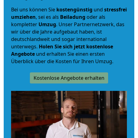
Bei uns können Sie
kostengünstig
und
stressfrei
umziehen
, sei es als
Beiladung
oder als
kompletter
Umzug
. Unser Partnernetzwerk, das
wir über die Jahre aufgebaut haben, ist
deutschlandweit und sogar international
unterwegs.
Holen Sie sich jetzt kostenlose
Angebote
und erhalten Sie einen ersten
Überblick über die Kosten für Ihren Umzug.
Kostenlose Angebote erhalten